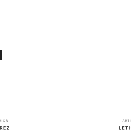
INICIO
NUESTRA CLÍNICA
NUESTRO
N
RIOR
ART
REZ
LET