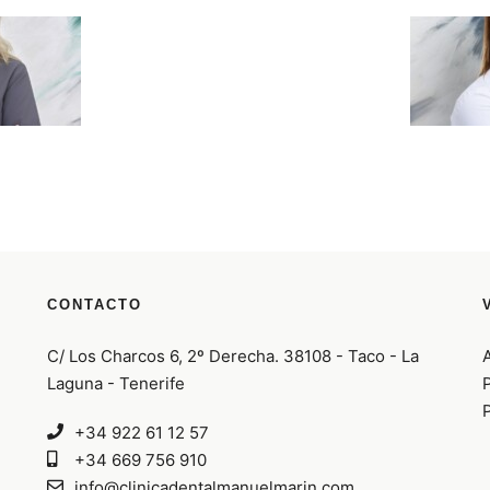
CONTACTO
C/ Los Charcos 6, 2º Derecha. 38108 - Taco - La
Laguna - Tenerife
P
P
+34 922 61 12 57
+34 669 756 910
info@clinicadentalmanuelmarin.com