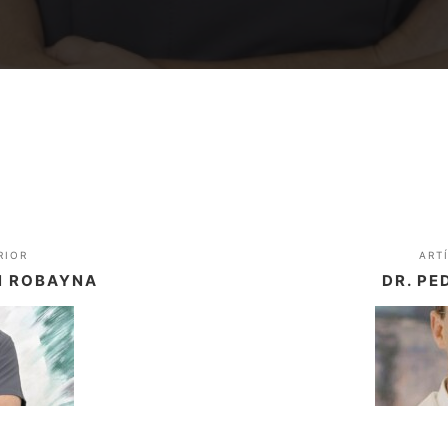
RIOR
ART
N ROBAYNA
DR. PE